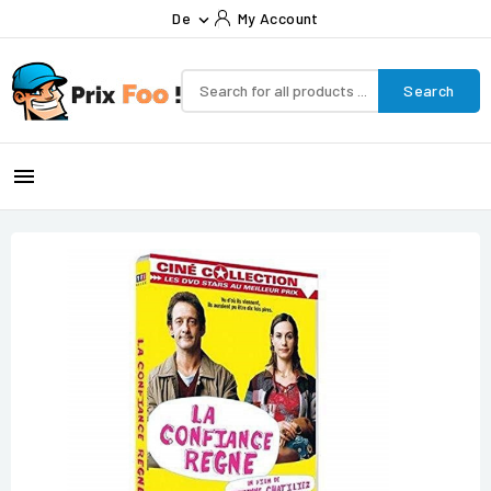
De
My Account

Search
