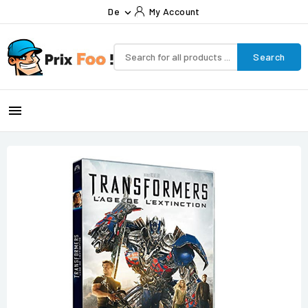
De
My Account

Search
