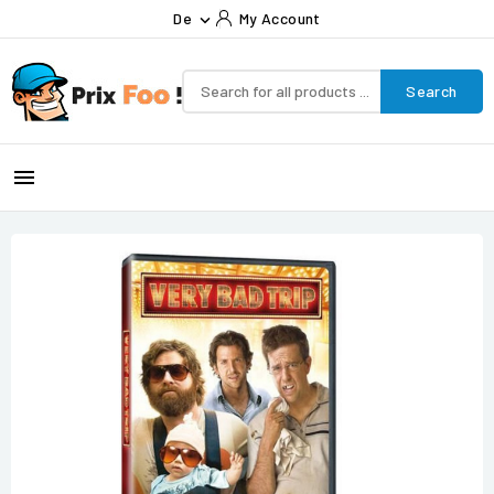
De
My Account

Search
