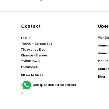
Contact
Über
Wer Si
Foo.fr
Tek4U - Bureau 326
Anmel
78, Avenue Des
Anmel
Champs-Élysées
Ihr Ku
75008 Paris
Frankreich
Kontak
09 53 13 55 67
Blog
Une question sur un produit
?