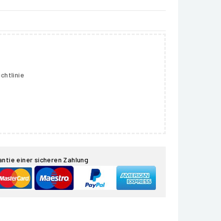
chtlinie
antie einer sicheren Zahlung