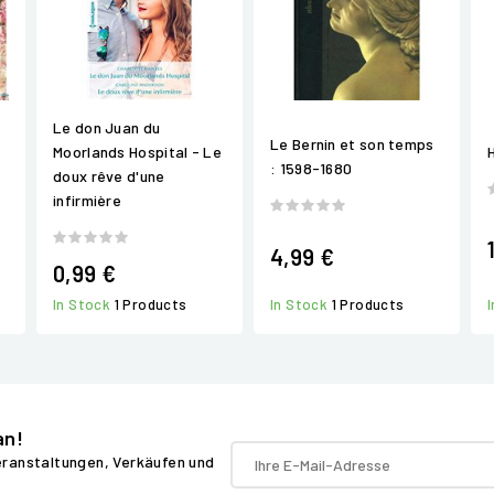
Le don Juan du
Le Bernin et son temps
Moorlands Hospital - Le
: 1598-1680
doux rêve d'une
infirmière
4,99 €
0,99 €
In Stock
1 Products
In Stock
1 Products
an!
Veranstaltungen, Verkäufen und