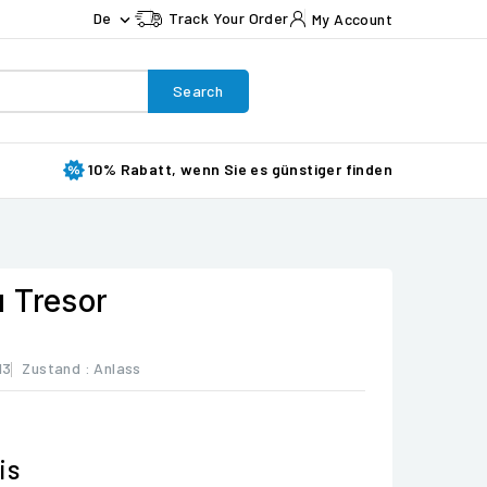
De
Track Your Order
My Account

Search
10% Rabatt, wenn Sie es günstiger finden
 Tresor
13
Zustand :
Anlass
is