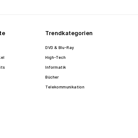
te
Trendkategorien
DVD & Blu-Ray
kel
High-Tech
its
Informatik
Bücher
Telekommunikation