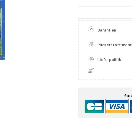
Garantien
Rückerstattungsri
Lieferpolitik

Gar