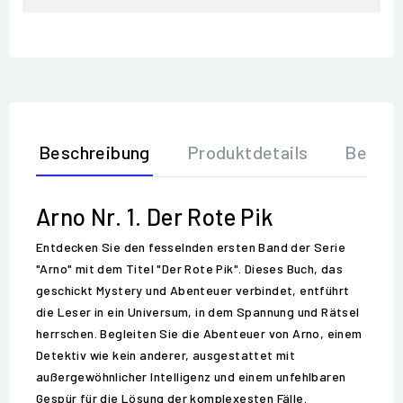
Beschreibung
Produktdetails
Bewer
Arno Nr. 1. Der Rote Pik
Entdecken Sie den fesselnden ersten Band der Serie
"Arno" mit dem Titel "Der Rote Pik". Dieses Buch, das
geschickt Mystery und Abenteuer verbindet, entführt
die Leser in ein Universum, in dem Spannung und Rätsel
herrschen. Begleiten Sie die Abenteuer von Arno, einem
Detektiv wie kein anderer, ausgestattet mit
außergewöhnlicher Intelligenz und einem unfehlbaren
Gespür für die Lösung der komplexesten Fälle.