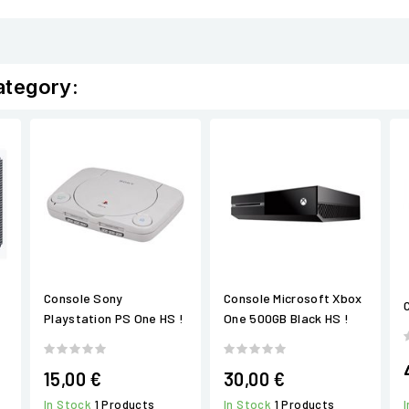
ategory:
Console Sony
Console Microsoft Xbox
Playstation PS One HS !
One 500GB Black HS !
15,00 €
30,00 €
In Stock
1 Products
In Stock
1 Products