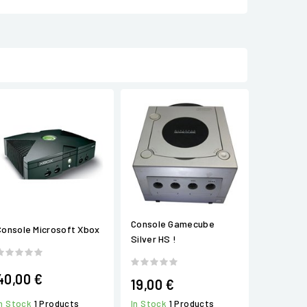
Console Gamecube
Console Microsoft Xbox
Silver HS !
40,00 €
19,00 €
In Stock
1 Products
In Stock
1 Products