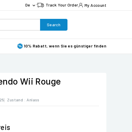
De
Track Your Order
My Account

Search
10% Rabatt, wenn Sie es günstiger finden
endo Wii Rouge
25
Zustand :
Anlass
eis