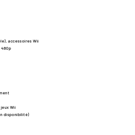
e), accessoires Wii
à 480p
ement
jeux Wii
 disponibilité)