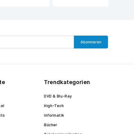
te
Trendkategorien
DVD & Blu-Ray
kel
High-Tech
its
Informatik
Bücher