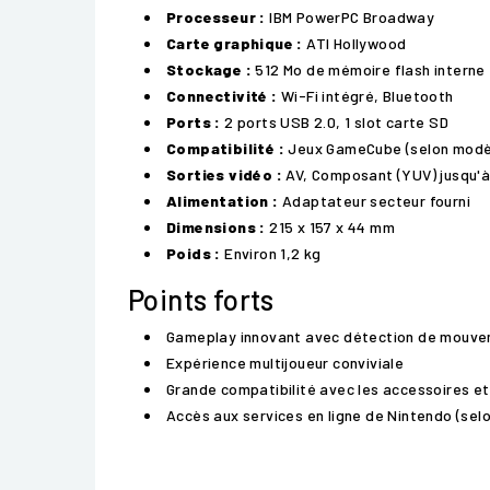
Processeur :
IBM PowerPC Broadway
Carte graphique :
ATI Hollywood
Stockage :
512 Mo de mémoire flash interne
Connectivité :
Wi-Fi intégré, Bluetooth
Ports :
2 ports USB 2.0, 1 slot carte SD
Compatibilité :
Jeux GameCube (selon modèl
Sorties vidéo :
AV, Composant (YUV) jusqu'
Alimentation :
Adaptateur secteur fourni
Dimensions :
215 x 157 x 44 mm
Poids :
Environ 1,2 kg
Points forts
Gameplay innovant avec détection de mouv
Expérience multijoueur conviviale
Grande compatibilité avec les accessoires et 
Accès aux services en ligne de Nintendo (selon