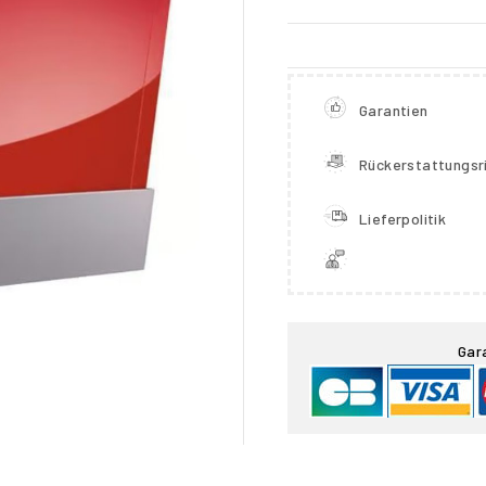
Garantien
Rückerstattungsri
Lieferpolitik

Gar