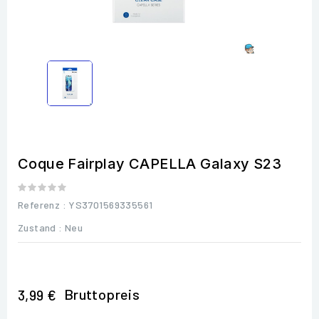
Coque Fairplay CAPELLA Galaxy S23
Referenz
: YS3701569335561
Zustand :
Neu
Bruttopreis
3,99 €