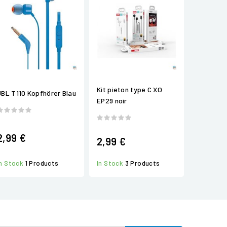
Kit pieton type C XO
JBL T110 Kopfhörer Blau
EP29 noir
2,99 €
2,99 €
In Stock
1 Products
In Stock
3 Products