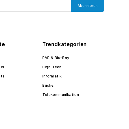
te
Trendkategorien
DVD & Blu-Ray
kel
High-Tech
its
Informatik
Bücher
Telekommunikation