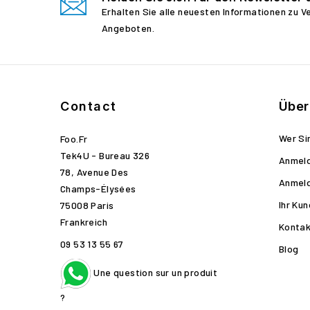
Erhalten Sie alle neuesten Informationen zu 
Angeboten.
Contact
Über
Wer Si
Foo.fr
Tek4U - Bureau 326
Anmel
78, Avenue Des
Anmel
Champs-Élysées
Ihr Ku
75008 Paris
Frankreich
Kontak
09 53 13 55 67
Blog
Une question sur un produit
?