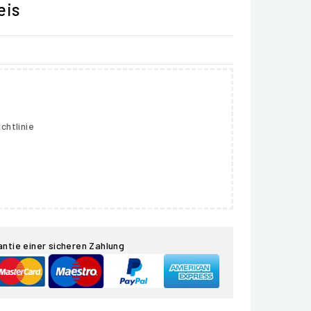
eis
chtlinie
antie einer sicheren Zahlung