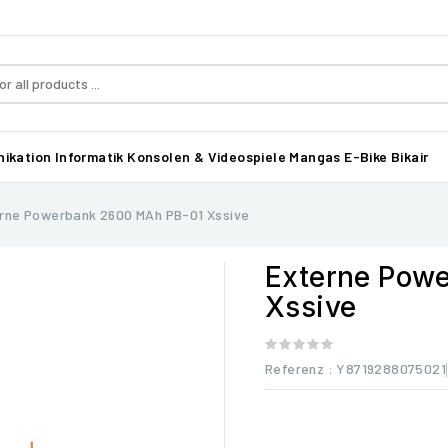
ikation
Informatik
Konsolen & Videospiele
Mangas
E-Bike Bikair
rne Powerbank 2600 MAh PB-01 Xssive
Externe Pow
Xssive
Referenz
: Y8719288075021