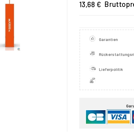
Bruttopr
13,68 €
Garantien
Rückerstattungsri
Lieferpolitik

Gar