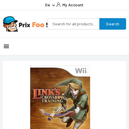
De
My Account

Search
