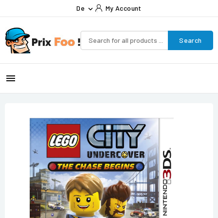
De
My Account

Search
