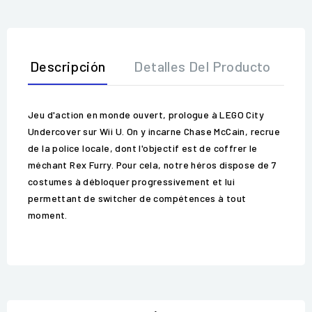
Descripción
Detalles Del Producto
O
Jeu d'action en monde ouvert, prologue à LEGO City
Undercover sur Wii U. On y incarne Chase McCain, recrue
de la police locale, dont l'objectif est de coffrer le
méchant Rex Furry. Pour cela, notre héros dispose de 7
costumes à débloquer progressivement et lui
permettant de switcher de compétences à tout
moment.