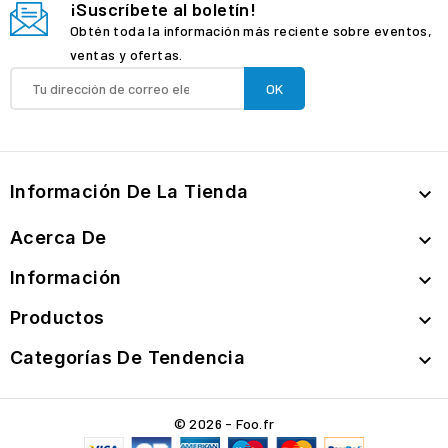
¡Suscríbete al boletín!
Obtén toda la información más reciente sobre eventos,
ventas y ofertas.
Información De La Tienda

Acerca De

Información

Productos

Categorías De Tendencia

© 2026 - Foo.fr