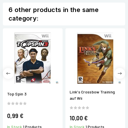
6 other products in the same
category:
Link's Crossbow Training
Top Spin 3
auf Wii
0,99 €
10,00 €
In Stock
1 Products
In Stock
1 Products