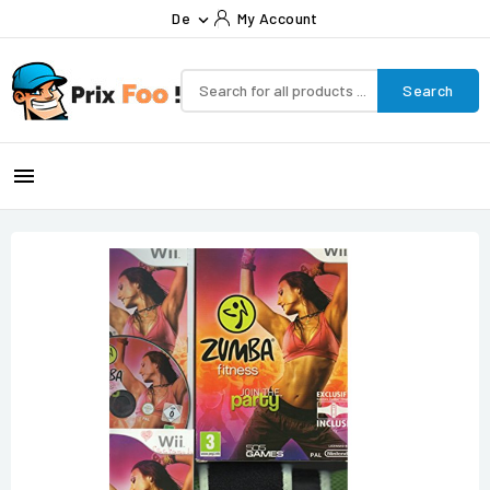
De
My Account

Search
