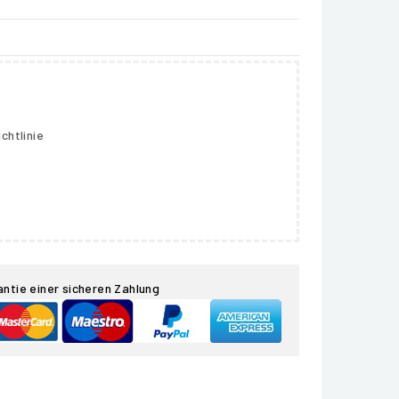
chtlinie
antie einer sicheren Zahlung