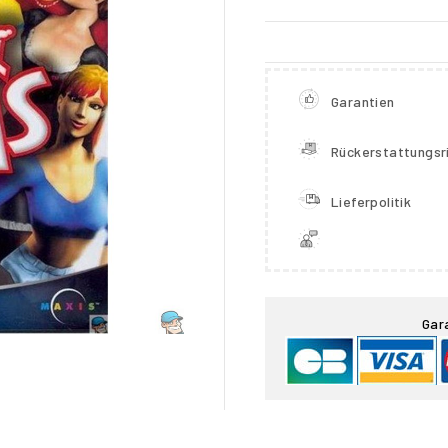
Garantien
Rückerstattungsri
Lieferpolitik

Gar