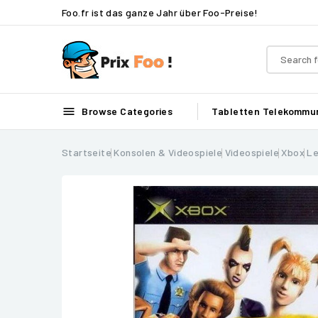
Foo.fr ist das ganze Jahr über Foo-Preise!

Browse Categories
Tabletten
Telekommun
Startseite
Konsolen & Videospiele
Videospiele
Xbox
Le