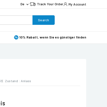
De
Track Your Order
My Account

Search
10% Rabatt, wenn Sie es günstiger finden
33
Zustand :
Anlass
is