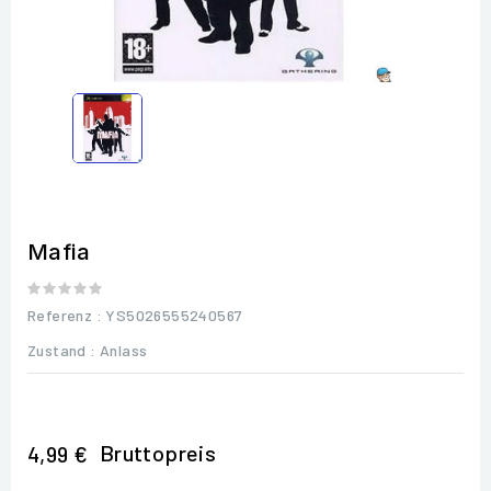
Mafia
Referenz
: YS5026555240567
Zustand :
Anlass
Bruttopreis
4,99 €