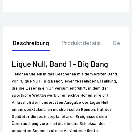
Beschreibung
Produktdetails
Bewer
Ligue Null, Band 1 - Big Bang
Tauchen Sie ein in das Geschehen mit dem ersten Band
von "Ligue Null - Big Bang", einer fesselnden Erzählung,
die die Leser in ein Universum entführt, in dem der
sportliche Wettbewerb unerreichte Höhen erreicht.
Anlässlich der hundertsten Ausgabe der Ligue Null,
einem spektakulären mechanischen Rennen, hat der
Schöpfer dieses interplanetaren Ereignisses eine
Überraschung vorbereitet, die das Schicksal des
gesamten Sonnensystems verändern könnte.