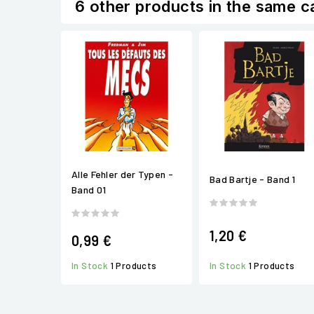
6 other products in the same c
Alle Fehler der Typen -
Bad Bartje - Band 1
Band 01
1,20 €
0,99 €
In Stock
1 Products
In Stock
1 Products