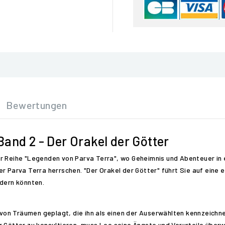
Bewertungen
and 2 - Der Orakel der Götter
r Reihe "Legenden von Parva Terra", wo Geheimnis und Abenteuer in 
er Parva Terra herrschen. "Der Orakel der Götter" führt Sie auf eine
ndern könnten.
, von Träumen geplagt, die ihn als einen der Auserwählten kennzeichne
r Götter zu konsultieren, muss Leo seine Ängste und Vorurteile überw