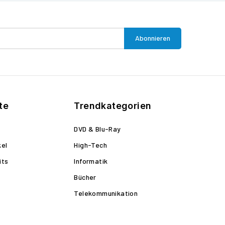
te
Trendkategorien
DVD & Blu-Ray
kel
High-Tech
its
Informatik
Bücher
Telekommunikation