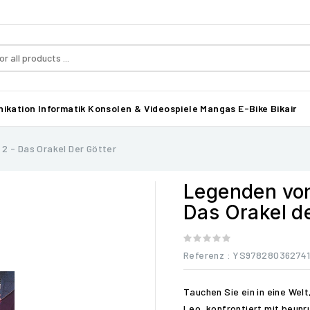
ikation
Informatik
Konsolen & Videospiele
Mangas
E-Bike Bikair
2 - Das Orakel Der Götter
Legenden von
Das Orakel d
Referenz
: YS978280362741
Tauchen Sie ein in eine Welt
Leo, konfrontiert mit beun