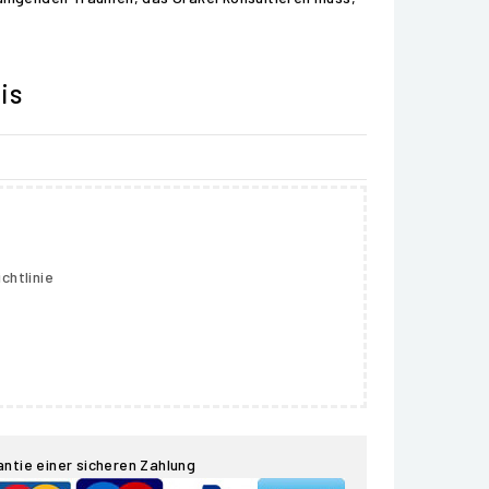
is
chtlinie
antie einer sicheren Zahlung