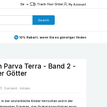
De
Track Your Order
My Account

Search
10% Rabatt, wenn Sie es günstiger finden
 Parva Terra - Band 2 -
er Götter
7
Zustand :
Anlass
, in der unsterbliche Kinder herrschen und in der
ruhigenden Träumen, das Orakel konsultieren muss,