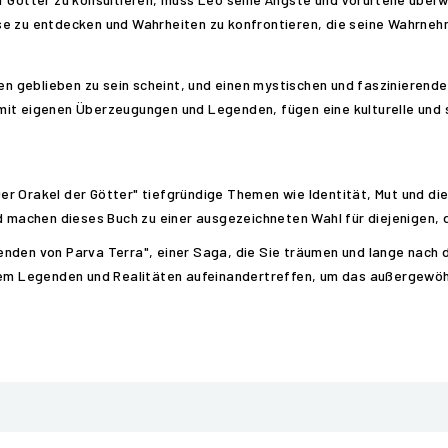
se zu entdecken und Wahrheiten zu konfrontieren, die seine Wahrneh
hen geblieben zu sein scheint, und einen mystischen und faszinierend
it eigenen Überzeugungen und Legenden, fügen eine kulturelle und so
r Orakel der Götter" tiefgründige Themen wie Identität, Mut und die
nd machen dieses Buch zu einer ausgezeichneten Wahl für diejenigen,
enden von Parva Terra", einer Saga, die Sie träumen und lange nach
 dem Legenden und Realitäten aufeinandertreffen, um das außergewöh