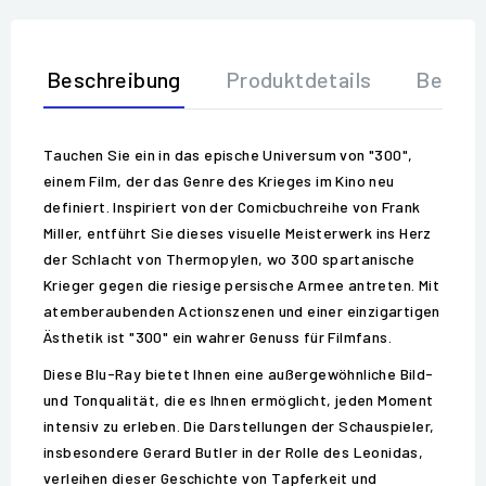
Beschreibung
Produktdetails
Bewer
Tauchen Sie ein in das epische Universum von "300",
einem Film, der das Genre des Krieges im Kino neu
definiert. Inspiriert von der Comicbuchreihe von Frank
Miller, entführt Sie dieses visuelle Meisterwerk ins Herz
der Schlacht von Thermopylen, wo 300 spartanische
Krieger gegen die riesige persische Armee antreten. Mit
atemberaubenden Actionszenen und einer einzigartigen
Ästhetik ist "300" ein wahrer Genuss für Filmfans.
Diese Blu-Ray bietet Ihnen eine außergewöhnliche Bild-
und Tonqualität, die es Ihnen ermöglicht, jeden Moment
intensiv zu erleben. Die Darstellungen der Schauspieler,
insbesondere Gerard Butler in der Rolle des Leonidas,
verleihen dieser Geschichte von Tapferkeit und