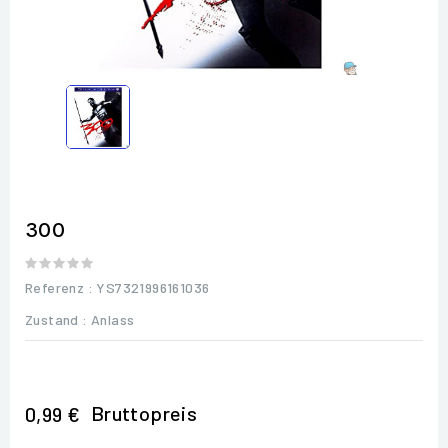
300
Referenz
: YS7321996161036
Zustand :
Anlass
Bruttopreis
0,99 €