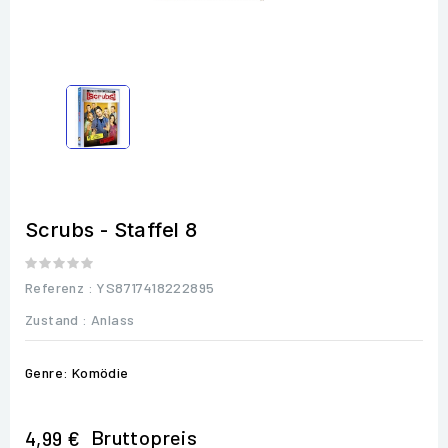
Scrubs - Staffel 8
Referenz
: YS8717418222895
Zustand :
Anlass
Genre: Komödie
Bruttopreis
4,99 €