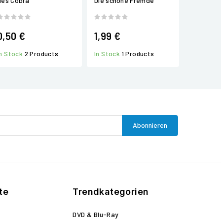
des Cobra
Die schöne Fremde
0,50 €
1,99 €
In Stock
2 Products
In Stock
1 Products
te
Trendkategorien
DVD & Blu-Ray