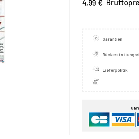
Bruttopre
4,99 €
Garantien
Rückerstattungsri
Lieferpolitik

Gar