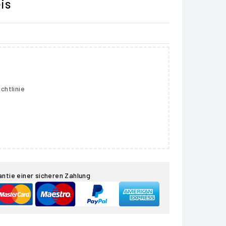
is
chtlinie
antie einer sicheren Zahlung