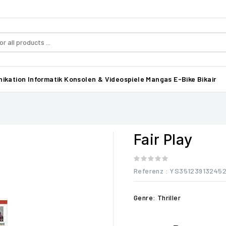
ikation
Informatik
Konsolen & Videospiele
Mangas
E-Bike Bikair
Fair Play
Referenz
: YS35123913245
Genre: Thriller