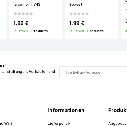
la compil' [VHS]
Boxset
1,99 €
1,99 €
In Stock
1 Products
In Stock
1 Products
an!
Veranstaltungen, Verkäufen und
Informationen
Produk
nd Wir?
Lieferpolitik
Angebote