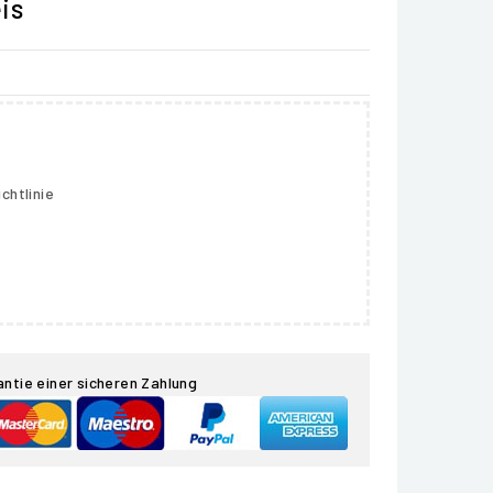
is
chtlinie
antie einer sicheren Zahlung