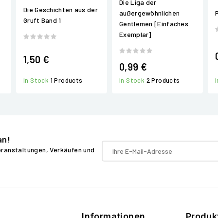
Die Liga der
Die Geschichten aus der
außergewöhnlichen
P
Gruft Band 1
Gentlemen [Einfaches
Exemplar]
1,50 €
0,99 €
In Stock
2 Products
In Stock
1 Products
an!
Veranstaltungen, Verkäufen und
Informationen
Produk