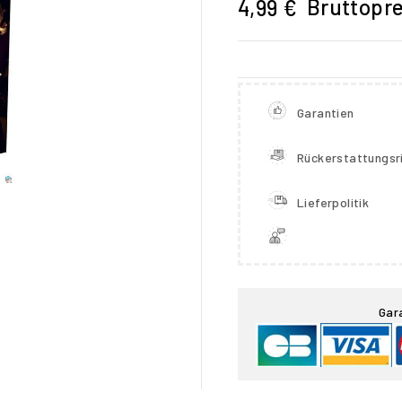
Bruttopre
4,99 €
Garantien
Rückerstattungsri
Lieferpolitik

Gar