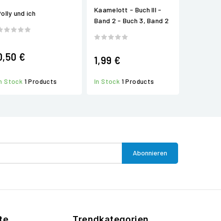
Kaamelott - Buch III -
olly und ich
Band 2 - Buch 3, Band 2
0,50 €
1,99 €
In Stock
1 Products
In Stock
1 Products
te
Trendkategorien