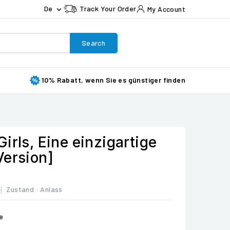
De
Track Your Order
My Account

Search
10% Rabatt, wenn Sie es günstiger finden
irls, Eine einzigartige
Version]
4
Zustand :
Anlass
e