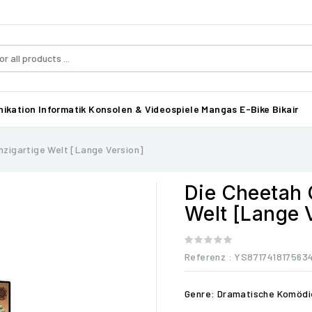
ikation
Informatik
Konsolen & Videospiele
Mangas
E-Bike Bikair
inzigartige Welt [Lange Version]
Die Cheetah G
Welt [Lange 
Referenz
: YS871741817563
Genre: Dramatische Komödi