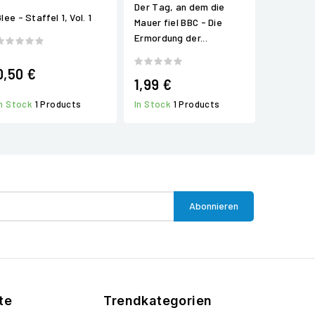
Der Tag, an dem die
lee - Staffel 1, Vol. 1
Mauer fiel BBC - Die
Ermordung der...
0,50 €
1,99 €
In Stock
1 Products
In Stock
1 Products
te
Trendkategorien