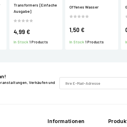
r
Transformers [Einfache
Offenes Wasser
G
Ausgabe]
1,50 €
4,99 €
In Stock
1 Products
In Stock
1 Products
an!
Veranstaltungen, Verkäufen und
Informationen
Produk