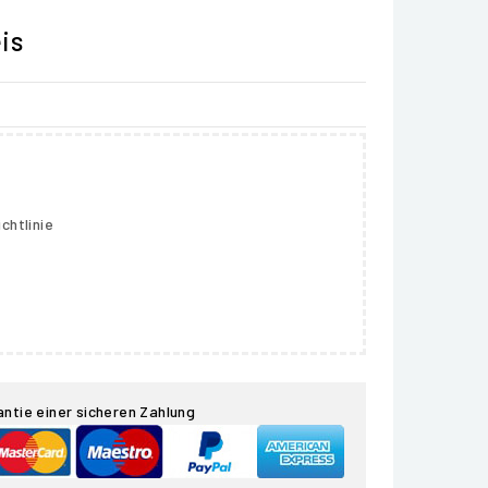
is
chtlinie
antie einer sicheren Zahlung