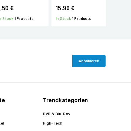
1,50 €
15,99 €
In Stock
1 Products
In Stock
1 Products
te
Trendkategorien
DVD & Blu-Ray
kel
High-Tech