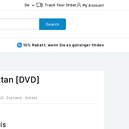
De
Track Your Order
My Account

Search
10% Rabatt, wenn Sie es günstiger finden
ttan [DVD]
52
Zustand :
Anlass
is