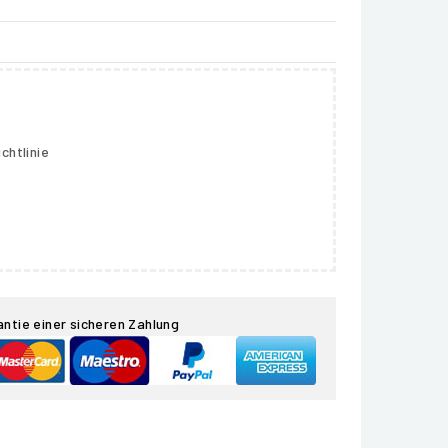
chtlinie
antie einer sicheren Zahlung