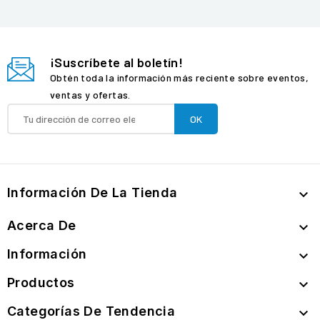
¡Suscríbete al boletín!
Obtén toda la información más reciente sobre eventos,
ventas y ofertas.
Información De La Tienda

Acerca De

Información

Productos

Categorías De Tendencia
