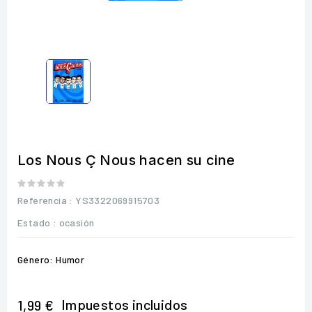
Los Nous Ç Nous hacen su cine
Referencia
: YS3322069915703
Estado :
ocasión
Género: Humor
Impuestos incluidos
1,99 €