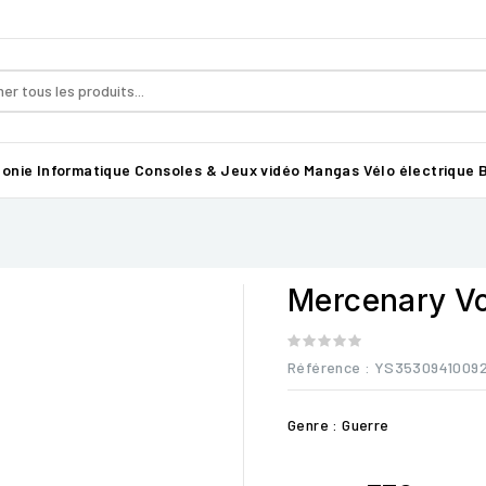
honie
Informatique
Consoles & Jeux vidéo
Mangas
Vélo électrique B
Mercenary V
Référence
: YS3530941009
Genre : Guerre