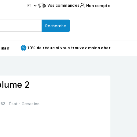
Fr
Vos commandes
Mon compte

Recherche
10% de réduc si vous trouvez moins cher
ikair
olume 2
253
État :
Occasion