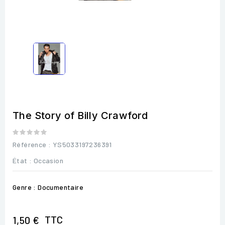
The Story of Billy Crawford
Référence
: YS5033197236391
État :
Occasion
Genre : Documentaire
TTC
1,50 €