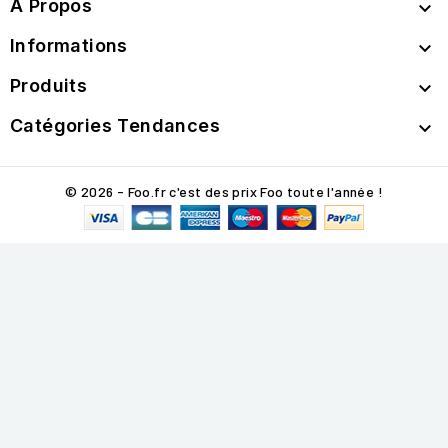
A Propos

Informations

Produits

Catégories Tendances

© 2026 - Foo.fr c'est des prix Foo toute l'année !