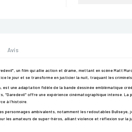
Avis
edevil", un film qui allie action et drame, mettant en scène Matt M
ice le jour et se transforme en justicier la nuit, traquant les criminel
, est une adaptation fidèle de la bande dessinée emblématique cré
s, "Daredevil" offre une expérience cinématographique intense. La p
e à l'histoire.
s personnages ambivalents, notamment les redoutables Bullseye, joué
ur les amateurs de super-héros, alliant violence et réflexion sur la j