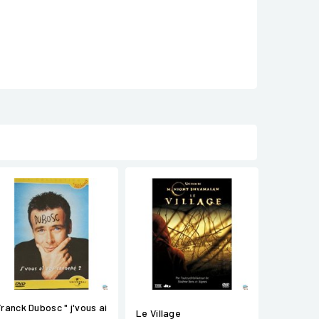
Franck Dubosc " j'vous ai
Le Village