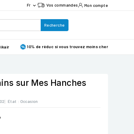
Fr
Vos commandes
Mon compte

Recherche
10% de réduc si vous trouvez moins cher
ikair
ains sur Mes Hanches
202
État :
Occasion
e