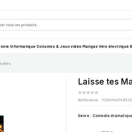
honie
Informatique
Consoles & Jeux vidéo
Mangas
Vélo électrique B
anches
Laisse tes M
Référence
: YS5414474351
Genre : Comédie dramatiqu