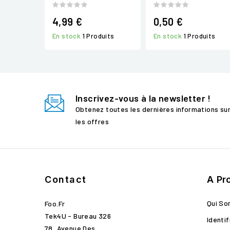
4,99 €
0,50 €
En stock
1 Produits
En stock
1 Produits
Inscrivez-vous à la newsletter !
Obtenez toutes les dernières informations su
les offres
Contact
A Pr
Qui S
Foo.fr
Tek4U - Bureau 326
Identif
78, Avenue Des