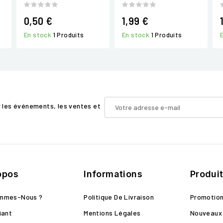
0,50 €
1,99 €
En stock
1 Produits
En stock
1 Produits
r les événements, les ventes et
opos
Informations
Produi
ommes-Nous ?
Politique De Livraison
Promotio
iant
Mentions Légales
Nouveaux 