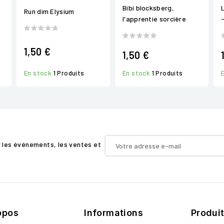
Bibi blocksberg,
Run dim Elysium
l'apprentie sorcière
1,50 €
1,50 €
En stock
1 Produits
En stock
1 Produits
r les événements, les ventes et
opos
Informations
Produi