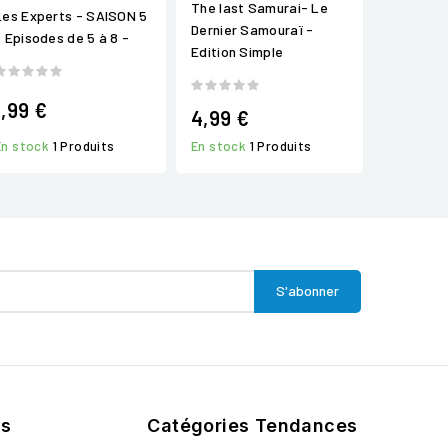
The last Samurai- Le
Les Experts - SAISON 5
Dernier Samouraï -
- Episodes de 5 à 8 -
Edition Simple
1,99 €
4,99 €
En stock
1 Produits
En stock
1 Produits
ts
Catégories Tendances