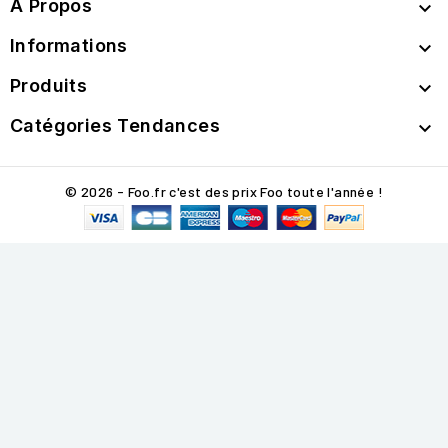
A Propos

Informations

Produits

Catégories Tendances

© 2026 - Foo.fr c'est des prix Foo toute l'année !