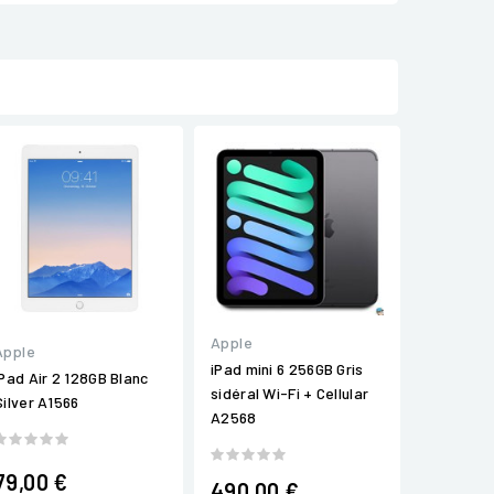
Apple
Apple
iPad mini 6 256GB Gris
iPad Air 2 128GB Blanc
sidéral Wi-Fi + Cellular
Silver A1566
A2568
79,00 €
490,00 €