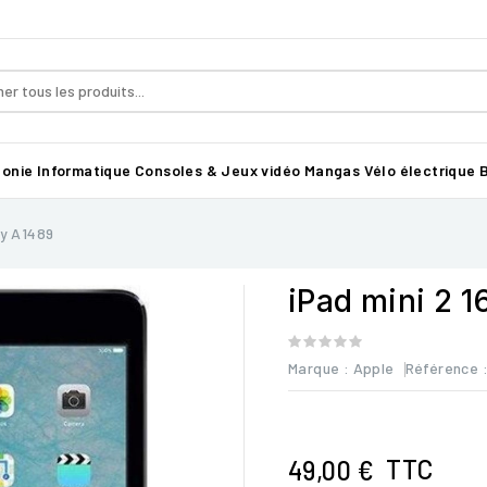
honie
Informatique
Consoles & Jeux vidéo
Mangas
Vélo électrique B
ay A1489
iPad mini 2 
Marque :
Apple
Référence
TTC
49,00 €