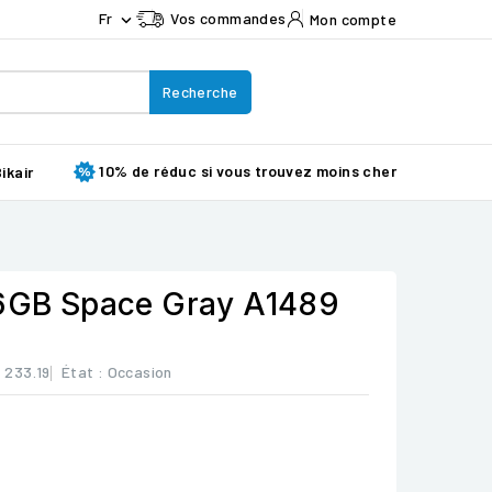
Fr
Vos commandes
Mon compte

Recherche
10% de réduc si vous trouvez moins cher
ikair
16GB Space Gray A1489
: 233.19
État :
Occasion