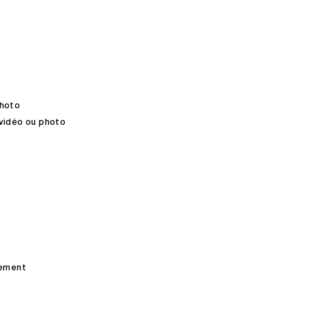
photo
 vidéo ou photo
rement