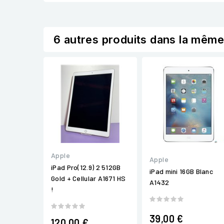
6 autres produits dans la même
Apple
Apple
iPad Pro(12.9) 2 512GB
iPad mini 16GB Blanc
Gold + Cellular A1671 HS
A1432
!
39,00 €
120,00 €