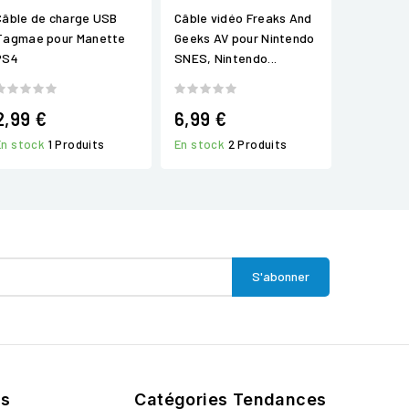
Câble de charge USB
Câble vidéo Freaks And
Tagmae pour Manette
Geeks AV pour Nintendo
PS4
SNES, Nintendo...
2,99 €
6,99 €
En stock
1 Produits
En stock
2 Produits
ts
Catégories Tendances