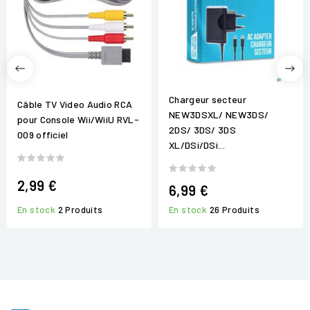
Chargeur secteur
Câble TV Video Audio RCA
NEW3DSXL/ NEW3DS/
pour Console Wii/WiiU RVL-
2DS/ 3DS/ 3DS
009 officiel
XL/DSi/DSi...
2,99 €
6,99 €
En stock
2 Produits
En stock
26 Produits