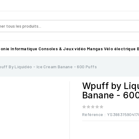
honie
Informatique
Consoles & Jeux vidéo
Mangas
Vélo électrique B
uff By Liquidéo - Ice Cream Banane - 600 Puffs
Wpuff by Liq
Banane - 600
Référence
: YS36631590417