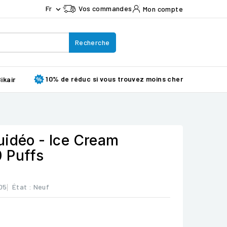
Fr
Vos commandes
Mon compte

Recherche
10% de réduc si vous trouvez moins cher
ikair
uidéo - Ice Cream
 Puffs
05
État :
Neuf