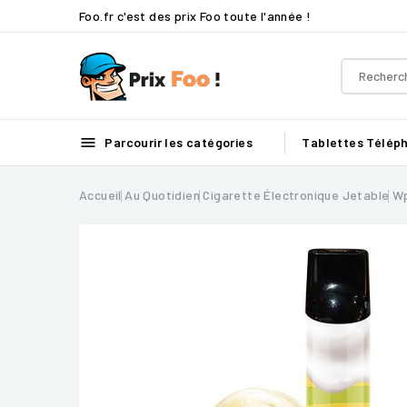
Foo.fr c'est des prix Foo toute l'année !

Parcourir les catégories
Tablettes
Télép
Accueil
Au Quotidien
Cigarette Électronique Jetable
Wp