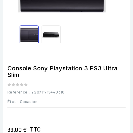
Console Sony Playstation 3 PS3 Ultra
Slim
Référence
: YS0711719448310
État :
Occasion
TTC
39,00 €