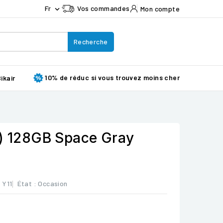
Fr
Vos commandes
Mon compte

Recherche
10% de réduc si vous trouvez moins cher
ikair
9) 128GB Space Gray
: Y11
État :
Occasion