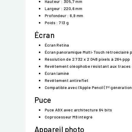
Hauteur : 305,7 mm
Largeur : 220,6 mm
Profondeur : 6,9 mm
Poids : 713 g
Écran
Écran Retina
Écran panoramique Multi‑Touch rétroéclairé p
Résolution de 2 732 x 2 048 pixels à 264 ppp
Revêtement oléophobe résistant aux traces 
Écran laminé
Revêtement antireflet
Compatible avec l’Apple Pencil (1ʳᵉ génération
Puce
Puce A9X avec architecture 64 bits
Coprocesseur M9 intégré
Appareil photo