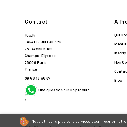
Contact
A Pr
Qui S
Foo.fr
Tek4U - Bureau 326
Identif
78, Avenue Des
Inscrip
Champs-Élysées
Mon C
75008 Paris
France
Conta
09 53 13 55 67
Blog
Une question sur un produit
?
Nous utilisons plusieurs services pour mesurer notre 