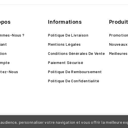
opos
Informations
Produi
ommes-Nous ?
Politique De Livraison
Promotio
iant
Mentions Légales
Nouveaux 
tion
Conditions Générales De Vente
Meilleure
ompte
Paiement Sécurisé
ctez-Nous
Politique De Remboursement
Politique De Confidentialité
audience, personnaliser votre navigation et vous offrir la meilleure e