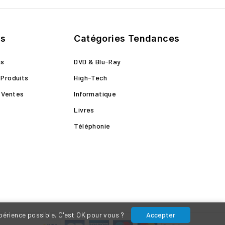
ts
Catégories Tendances
ns
DVD & Blu-Ray
Produits
High-Tech
s Ventes
Informatique
Livres
Téléphonie
xpérience possible. C'est OK pour vous ?
Accepter