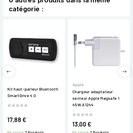
6 autres produits dans la même
catégorie :
Apple
Kit haut-parleur Bluetooth
Chargeur adaptateur
SmartDrive 4.0
secteur Apple Magsafe 1
45W A1244
17,88 €
13,00 €
En stock
2 Produits
En stock
2 Produits