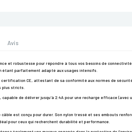
Avis
nce et robustesse pour répondre à tous vos besoins de connectivité. 
en étant parfaitement adapté aux usages intensifs.
 certification CE, attestant de sa conformité aux normes de sécurité
 plus stricts.
S, capable de délivrer jusqu'à 2.4A pour une recharge efficace (avec
e câble est conçu pour durer. Son nylon tressé et ses embouts renfor
idéal pour ceux qui recherchent durabilité et performance.
utenez également une marque engagée dans la protection de l'enviro