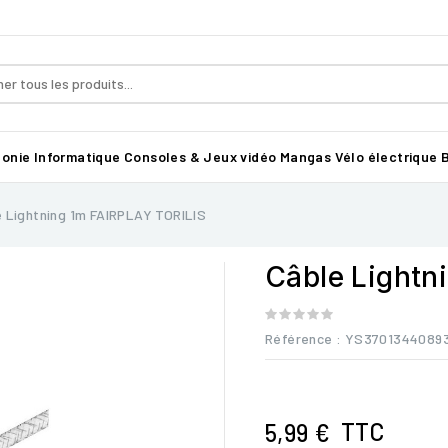
honie
Informatique
Consoles & Jeux vidéo
Mangas
Vélo électrique B
 Lightning 1m FAIRPLAY TORILIS
Câble Lightn
Référence
: YS3701344089
TTC
5,99 €