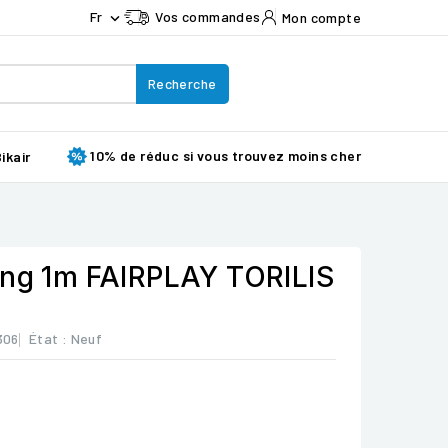
Fr
Vos commandes
Mon compte

Recherche
10% de réduc si vous trouvez moins cher
ikair
ing 1m FAIRPLAY TORILIS
306
État :
Neuf