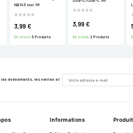
USB-C/USB-C 1m
NB143 noir 1M
L
3,99 €
3,99 €
En stock
5 Produits
En stock
2 Produits
r les événements, les ventes et
opos
Informations
Produi