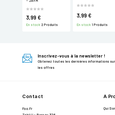
- JAYM
3,99 €
3,99 €
En stock
1 Produits
En stock
2 Produits
Inscrivez-vous à la newsletter !
Obtenez toutes les dernières informations su
les offres
Contact
A Pr
Qui S
Foo.fr
Tek4U - Bureau 326