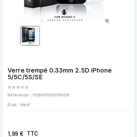
Verre trempé 0.33mm 2.5D iPhone
5/5C/5S/SE
Référence
: YS8435350765019
État :
Neuf
TTC
1,99 €