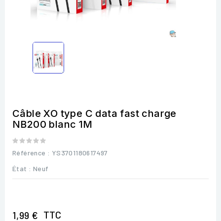
Câble XO type C data fast charge
NB200 blanc 1M
Référence
: YS3701180617497
État :
Neuf
TTC
1,99 €