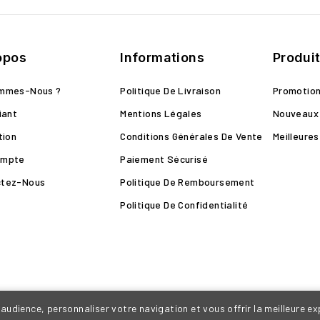
opos
Informations
Produi
ommes-Nous ?
Politique De Livraison
Promotio
iant
Mentions Légales
Nouveaux 
tion
Conditions Générales De Vente
Meilleure
ompte
Paiement Sécurisé
ctez-Nous
Politique De Remboursement
Politique De Confidentialité
audience, personnaliser votre navigation et vous offrir la meilleure e