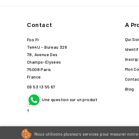
Contact
A Pr
Qui S
Foo.fr
Tek4U - Bureau 326
Identif
78, Avenue Des
Inscrip
Champs-Élysées
Mon C
75008 Paris
France
Conta
09 53 13 55 67
Blog
Une question sur un produit
?
Nous utilisons plusieurs services pour mesurer notre 