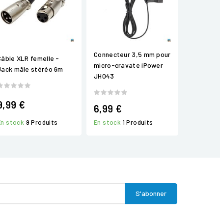
Connecteur 3,5 mm pour
Câble XLR femelle -
micro-cravate iPower
Jack mâle stéréo 6m
JH043
9,99 €
6,99 €
En stock
9 Produits
En stock
1 Produits