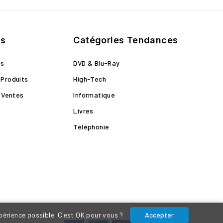
ts
Catégories Tendances
ns
DVD & Blu-Ray
Produits
High-Tech
s Ventes
Informatique
Livres
Téléphonie
xpérience possible. C'est OK pour vous ?
Accepter