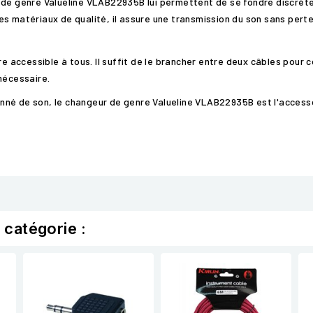
r de genre Valueline VLAB22935B lui permettent de se fondre discrè
s matériaux de qualité, il assure une transmission du son sans perte
re accessible à tous. Il suffit de le brancher entre deux câbles pour 
nécessaire.
né de son, le changeur de genre Valueline VLAB22935B est l'accessoi
 catégorie :