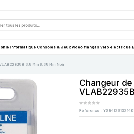
honie
Informatique
Consoles & Jeux vidéo
Mangas
Vélo électrique B
 VLAB22935B 3,5 Mm 6,35 Mm Noir
Changeur de 
VLAB22935B 
Référence
: YS54128102140