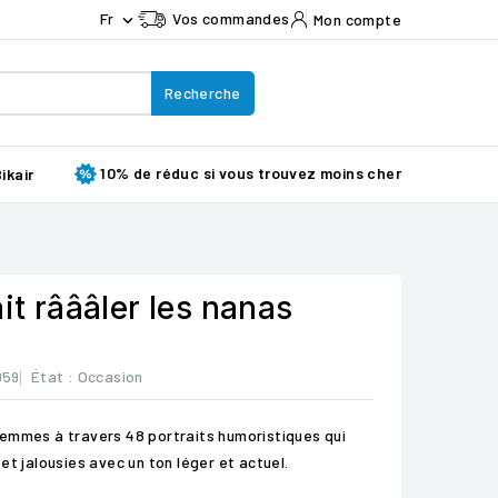
Fr
Vos commandes
Mon compte

Recherche
10% de réduc si vous trouvez moins cher
ikair
ait râââler les nanas
059
État :
Occasion
emmes à travers 48 portraits humoristiques qui
et jalousies avec un ton léger et actuel.