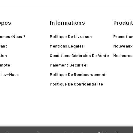
opos
Informations
Produi
ommes-Nous ?
Politique De Livraison
Promotio
iant
Mentions Légales
Nouveaux 
tion
Conditions Générales De Vente
Meilleure
ompte
Paiement Sécurisé
ctez-Nous
Politique De Remboursement
Politique De Confidentialité