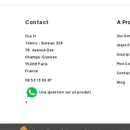
Contact
A Pr
Qui S
Foo.fr
Tek4U - Bureau 326
Identif
78, Avenue Des
Inscrip
Champs-Élysées
Mon C
75008 Paris
France
Conta
09 53 13 55 67
Blog
Une question sur un produit
?