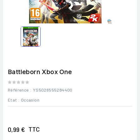
Battleborn Xbox One
Référence
: YS5026555284400
État :
Occasion
TTC
0,99 €