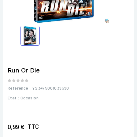
Run Or Die
Référence
: YS3475001039590
État :
Occasion
TTC
0,99 €