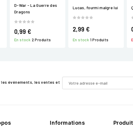
D-War - La Guerre des
Lucas, fourmi malgre lui
Dragons
2,99 €
0,99 €
En stock
1 Produits
En stock
2 Produits
r les événements, les ventes et
opos
Informations
Produi