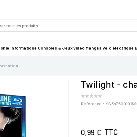
honie
Informatique
Consoles & Jeux vidéo
Mangas
Vélo électrique B
ascination
Twilight - cha
Référence
: YS34750010169
TTC
0,99 €