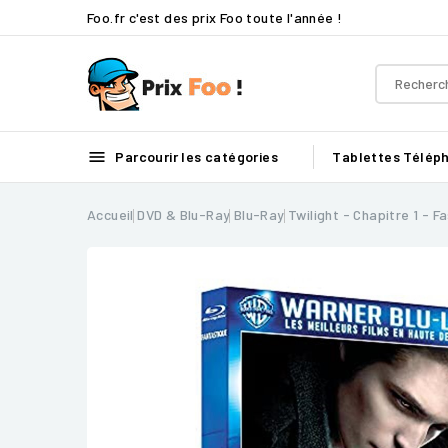
Foo.fr c'est des prix Foo toute l'année !

Parcourir les catégories
Tablettes
Télép
Accueil
DVD & Blu-Ray
Blu-Ray
Twilight - Chapitre 1 - F