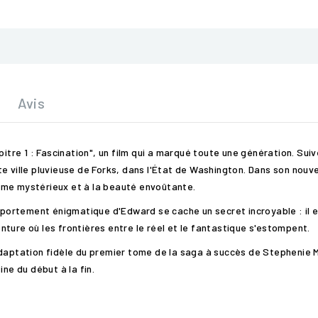
Avis
pitre 1 : Fascination", un film qui a marqué toute une génération. Su
tite ville pluvieuse de Forks, dans l'État de Washington. Dans son nouv
rme mystérieux et à la beauté envoûtante.
omportement énigmatique d'Edward se cache un secret incroyable : il e
ture où les frontières entre le réel et le fantastique s'estompent.
 adaptation fidèle du premier tome de la saga à succès de Stepheni
ne du début à la fin.