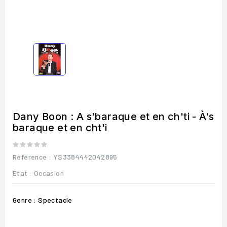
Dany Boon : A s'baraque et en ch'ti - À's
baraque et en cht'i
Référence
: YS3384442042895
État :
Occasion
Genre : Spectacle